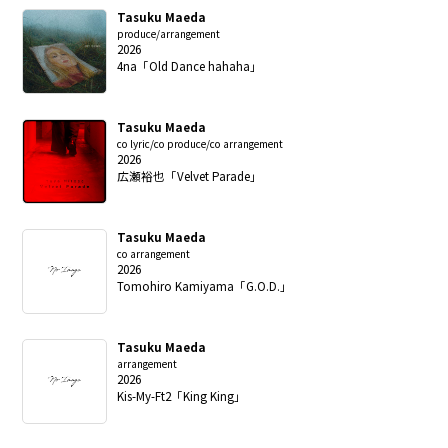
Tasuku Maeda
produce/arrangement
2026
4na「Old Dance hahaha」
Tasuku Maeda
co lyric/co produce/co arrangement
2026
広瀬裕也「Velvet Parade」
Tasuku Maeda
co arrangement
2026
Tomohiro Kamiyama「G.O.D.」
Tasuku Maeda
arrangement
2026
Kis-My-Ft2「King King」