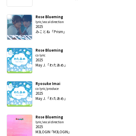
Rose Blueming
lyric/vocal direction
2025
みことね「Prism」
Rose Blueming
co lyric
2025
May J.「わたあめ」
Ryosuke Imai
co lyric/produce
2025
May J.「わたあめ」
Rose Blueming
lyric/vocal direction
2025
M3LOGIN ｢M3LOGIN｣