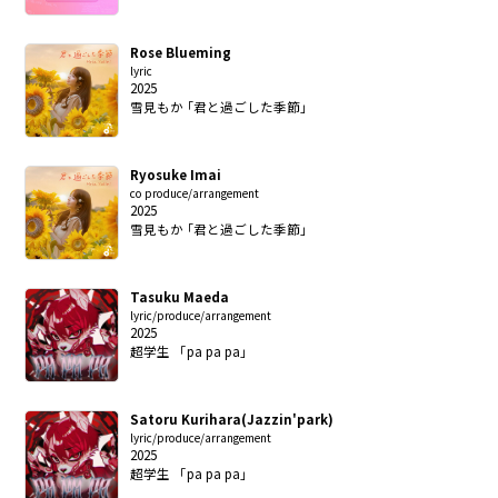
Rose Blueming
lyric
2025
雪見もか ｢君と過ごした季節｣
Ryosuke Imai
co produce/arrangement
2025
雪見もか ｢君と過ごした季節｣
Tasuku Maeda
lyric/produce/arrangement
2025
超学生 「pa pa pa」
Satoru Kurihara(Jazzin'park)
lyric/produce/arrangement
2025
超学生 「pa pa pa」