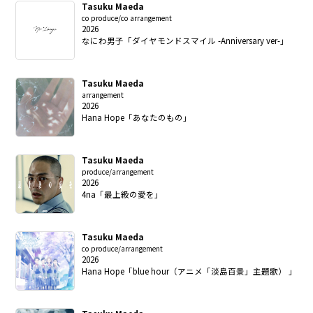
Tasuku Maeda
co produce/co arrangement
2026
なにわ男子「ダイヤモンドスマイル -Anniversary ver-」
Tasuku Maeda
arrangement
2026
Hana Hope「あなたのもの」
Tasuku Maeda
produce/arrangement
2026
4na「最上級の愛を」
Tasuku Maeda
co produce/arrangement
2026
Hana Hope「blue hour（アニメ「淡島百景」主題歌） 」