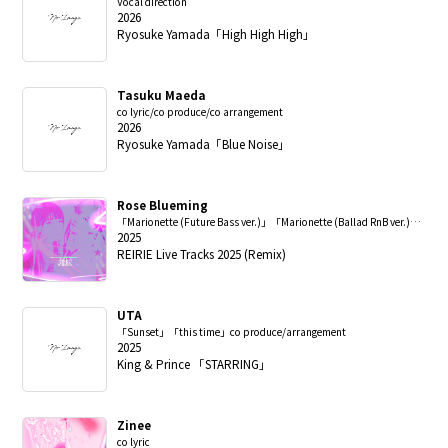
Vocal direction
2026
Ryosuke Yamada「High High High」
Tasuku Maeda
co lyric/co produce/co arrangement
2026
Ryosuke Yamada「Blue Noise」
Rose Blueming
「Marionette (Future Bass ver.)」「Marionette (Ballad RnB ver.)」lyric
2025
REIRIE Live Tracks 2025 (Remix)
UTA
「Sunset」「this time」co produce/arrangement
2025
King & Prince 「STARRING」
Zinee
co lyric