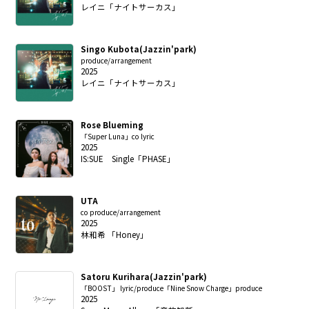
レイニ「ナイトサーカス」
Singo Kubota(Jazzin'park)
produce/arrangement
2025
レイニ「ナイトサーカス」
Rose Blueming
「Super Luna」co lyric
2025
IS:SUE Single「PHASE」
UTA
co produce/arrangement
2025
林和希 「Honey」
Satoru Kurihara(Jazzin'park)
「BOOST」 lyric/produce「Nine Snow Charge」produce
2025