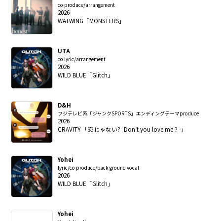
co produce/arrangement
2026
WATWING「MONSTERS」
UTA
co lyric/arrangement
2026
WILD BLUE「Glitch」
D&H
フジテレビ系「ジャンクSPORTS」エンディングテーマproduce
2026
CRAVITY 「恋じゃない? -Don’t you love me？-」
Yohei
lyric/co produce/back ground vocal
2026
WILD BLUE「Glitch」
Yohei