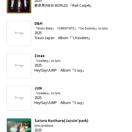
2025
新世界(NEW WORLD) 「Red Carpet」
D&H
「Disco Baby」「GRAVITATE」「Go Dummy」co lyric
2025
Travis Japan Album「’s travelers」
Zinee
「cowboy」co lyric
2025
Hey!Say!JUMP Album「S sɑy」
JUN
「cowboy」co lyric
2025
Hey!Say!JUMP Album「S sɑy」
Satoru Kurihara(Jazzin'park)
lyric/produce
2025