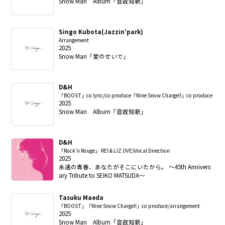
Snow Man Album「音故知新」
Singo Kubota(Jazzin'park)
Arrangement
2025
Snow Man「愛のせいで」
D&H
「BOOST」co lyric/co produce「Nine Snow Charge!!」co produce
2025
Snow Man Album「音故知新」
D&H
「Rock’n Rouge」 REI & LIZ (IVE)Vocal Direction
2025
永遠の青春、あなたがそこにいたから。 〜45th Annivers
ary Tribute to SEIKO MATSUDA〜
Tasuku Maeda
「BOOST」「Nine Snow Charge!!」co produce/arrangement
2025
Snow Man Album「音故知新」