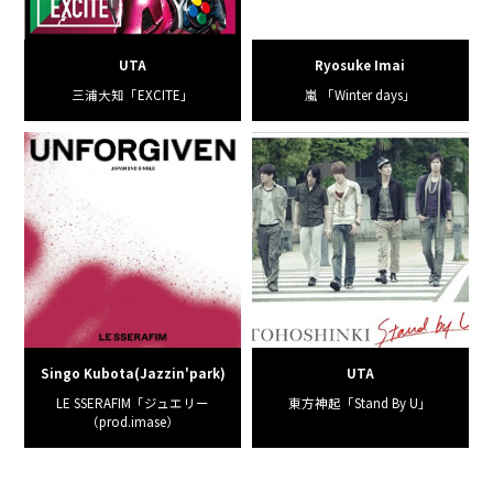
UTA
Ryosuke Imai
三浦大知「EXCITE」
嵐 「Winter days」
Singo Kubota(Jazzin'park)
UTA
LE SSERAFIM「ジュエリー
東方神起「Stand By U」
（prod.imase）