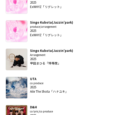
2025
ExWHYZ「リグレット」
Singo Kubota(Jazzin'park)
produce/arrangement
2025
ExWHYZ「リグレット」
Singo Kubota(Jazzin'park)
Arrangement
2025
甲田まひる「特等席」
UTA
co produce
2025
Aile The Shota「ハナユキ」
D&H
co lyric/co produce