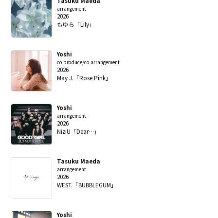
Tasuku Maeda
arrangement
2026
もゆら「Lily」
Yoshi
co produce/co arrangement
2026
May J.「Rose Pink」
Yoshi
arrangement
2026
NiziU「Dear…」
Tasuku Maeda
arrangement
2026
WEST.「BUBBLEGUM」
Yoshi