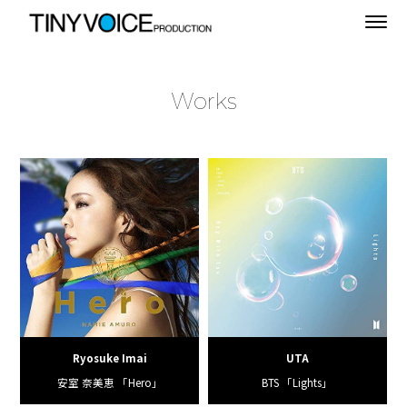
Works
Ryosuke Imai
UTA
安室 奈美恵 「Hero」
BTS 「Lights」