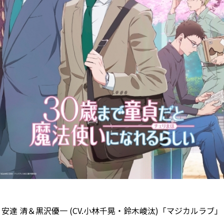
安達 清＆黒沢優一 (CV.小林千晃・鈴木崚汰)「マジカルラブ」